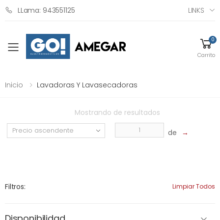
LINKS
LLama: 943551125
0
Toggle mobile menu
Carrito
Inicio
Lavadoras Y Lavasecadoras
Mostrando
de
resultados
de
→
Filtros:
Limpiar Todos
Disponibilidad