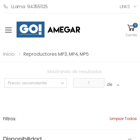
LINKS
LLama: 943551125
0
Toggle mobile menu
Carrito
Inicio
Reproductores MP3, MP4, MP5
Mostrando
de
resultados
de
→
Filtros:
Limpiar Todos
Disponibilidad