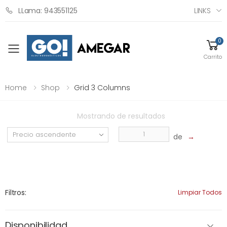
LINKS
LLama: 943551125
0
Toggle mobile menu
Carrito
Home
Shop
Grid 3 Columns
Mostrando
de
resultados
de
→
Filtros:
Limpiar Todos
Disponibilidad